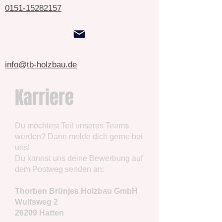
0151-15282157
info@tb-holzbau.de
Karriere
Du möchtest Teil unseres Teams
werden? Dann melde dich gerne bei
uns!
Du kannst uns deine Bewerbung auf
dem Postweg senden an:
Thorben Brünjes Holzbau GmbH
Wulfsweg 2
26209 Hatten