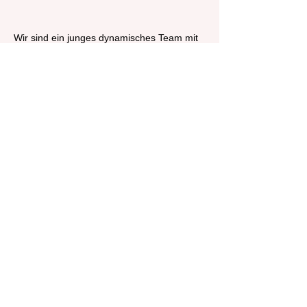
Wir sind ein junges dynamisches Team mit
insgesamt 15 Gesellen und Auszubildenen.
Zimmereimeister